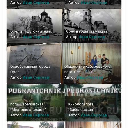
Автор
Иван Сергеев
Автор
Иван Сергеев
Орел в годы оккупации.
Орел в годы оккупации.
Автор
Иван Сергеев
Автор
Иван Сергеев
Освобождение города
Общежитие Хабаровского
Орла.
пого. Осень 2003.
Автор
Иван Сергеев
Автор
Иван Сергеев
погз "Забеловская".
Кинологи погз
"Мертвые с косами"
"Забеловская".
Автор
Иван Сергеев
Автор
Иван Сергеев