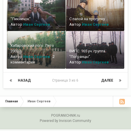
"Пикничок"
С папой на прогулку...
Автор
Иван Сергеев
Автор
Иван Сергеев
Хабаровский пого. Лето
2002.
ВИПС. 165 уч. группа.
Автор
Иван Сергеев
·
2
"Погранцы".
комментария
Автор
Иван Сергеев
НАЗАД
Страница 3 из 6
ДАЛЕЕ
Главная
Иван Сергеев
POGRANICHNIK.ru
Powered by Invision Community