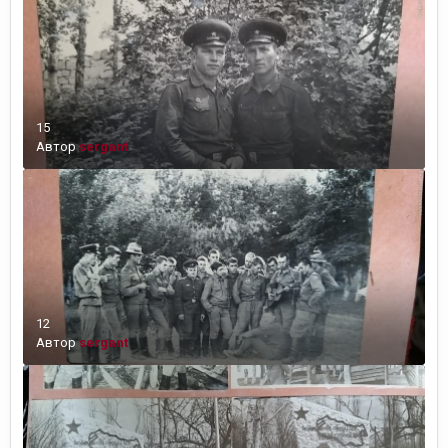
15
Автор
sergant
12
Автор
sergant