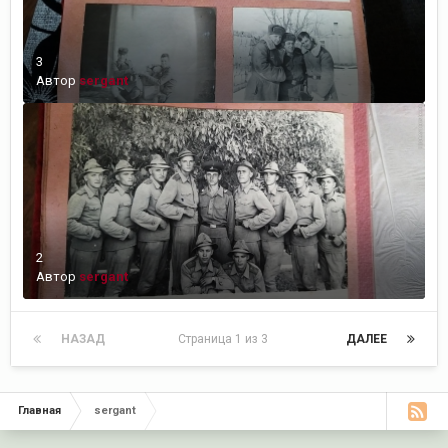
3
Автор
sergant
2
Автор
sergant
НАЗАД
Страница 1 из 3
ДАЛЕЕ
Главная
sergant