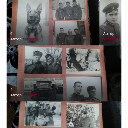
5
6
Автор
Автор
sergant
sergant
4
Автор
sergant