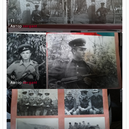
11
Автор
sergant
10
Автор
sergant