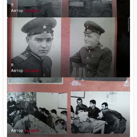
9
Автор
sergant
8
Автор
sergant
7
Автор
sergant