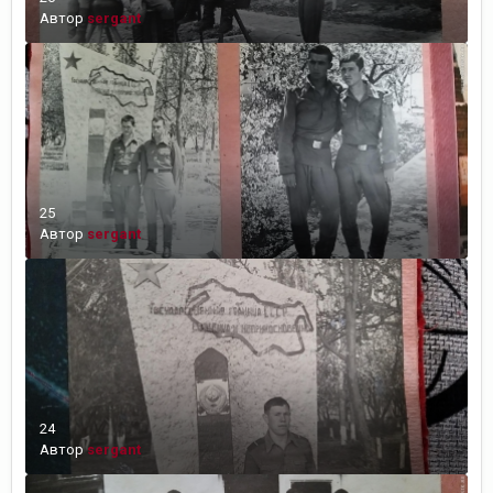
Автор
sergant
25
Автор
sergant
24
Автор
sergant