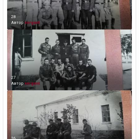
28
Автор
sergant
27
Автор
sergant
26