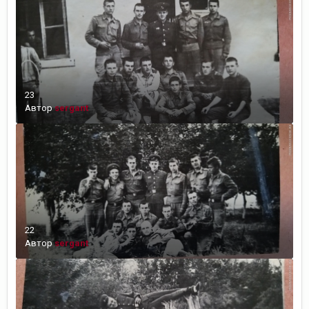
23
Автор
sergant
22
Автор
sergant