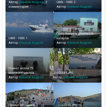
Автор
Якимов Андрей
·
2
UMS - 1000. 2
комментария
Автор
Якимов Андрей
Пополнение в дивизионе
UMS - 1000. 1
катеров
Автор
Якимов Андрей
Автор
Якимов Андрей
Плакат возле 73
морского центра
_DSC0541.JPG
спецназначения в
Автор
Якимов Андрей
Автор
Якимов Андрей
Очакове
Привет Молдове!
_DSC0355.JPG