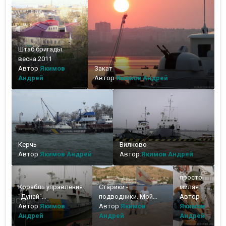
Штаб бригады.
весна 2011
Автор
Якимов
Закат
Андрей
Автор
Якимов Андрей
Керчь
Вилково
Автор
Якимов Андрей
Автор
Якимов Андрей
просто
Корабль управления
Старики -
милая
"Дунай"
подводники. Мой
картинка
Автор
Измаильского
Автор
Якимов
тесть со своим
Автор
Якимов
Якимов
отряда мор
Андрей
сослуживцем
Андрей
Андрей