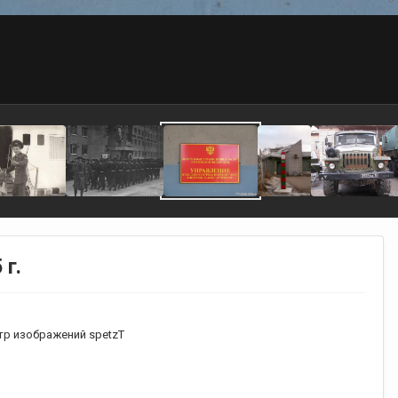
г.
р изображений spetzT