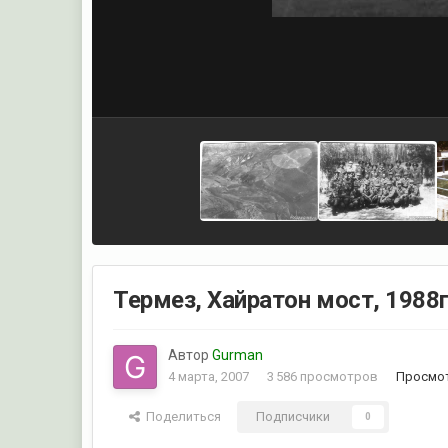
Термез, Хайратон мост, 1988
Автор
Gurman
4 марта, 2007
3 586 просмотров
Просмот
Поделиться
Подписчики
0