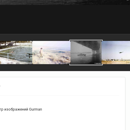
г
р изображений Gurman