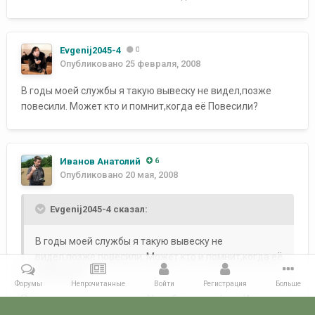
Evgenij2045-4
0
Опубликовано
25 февраля, 2008
В годы моей службы я такую вывеску не видел,позже
повесили. Может кто и помнит,когда её Повесили?
Иванов Анатолий
6
Опубликовано
20 мая, 2008
Evgenij2045-4 сказал:
В годы моей службы я такую вывеску не
видел,позже повесили. Может кто и помнит,когда её
Повесили?
Форумы
Непрочитанные
Войти
Регистрация
Больше
При мне уже висела такая. Ну собственно фото Игоря как
раз моих лет службы.