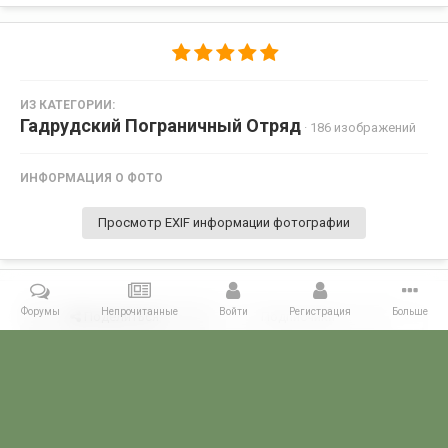
ИЗ КАТЕГОРИИ:
Гадрудский Пограничный Отряд
· 186 изображений
ИНФОРМАЦИЯ О ФОТО
Просмотр EXIF информации фотографии
Форумы
Непрочитанные
Войти
Регистрация
Больше
Поделиться
Подписчики
0
Комментариев нет
Главная
Галерея
ПОГРАНГАЛЕРЕЯ
КЗакПО
Гадрудский 