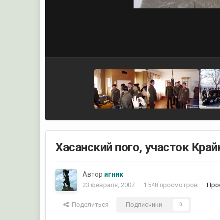
Хасанский пого, участок Край
Автор
игник
23 февраля, 2007
1 548 просмотров
Про
Поделиться
Подписчики
0