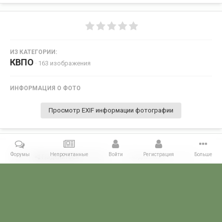
ИЗ КАТЕГОРИИ:
КВПО
· 163 изображения
ИНФОРМАЦИЯ О ФОТО
Просмотр EXIF информации фотографии
Форумы
Непрочитанные
Войти
Регистрация
Больше
Поделиться
Подписчики
0
Комментариев нет
Главная
Галерея
СЛУЖБА В ГОРЯЧИХ ТОЧКАХ
Служба в ДРА