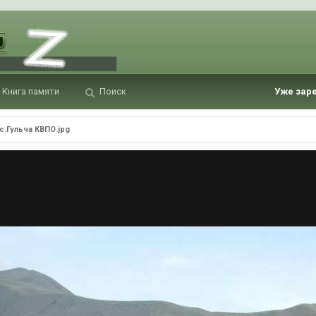
Книга памяти
Поиск
Уже зар
с.Гульча КВПО.jpg