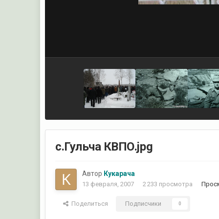
с.Гульча КВПО.jpg
Автор
Кукарача
13 февраля, 2007
2 233 просмотра
Прос
Поделиться
Подписчики
0