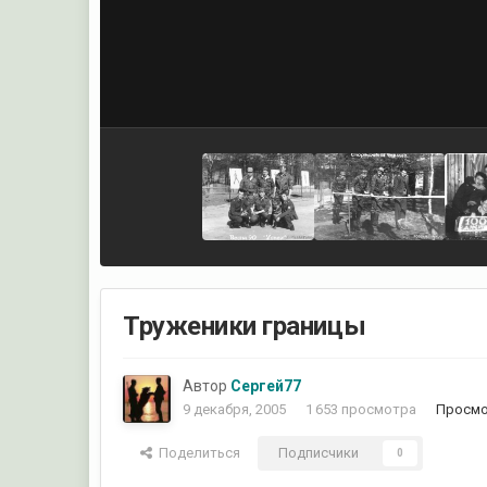
Труженики границы
Автор
Сергей77
9 декабря, 2005
1 653 просмотра
Просмо
Поделиться
Подписчики
0