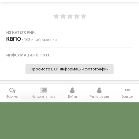
ИЗ КАТЕГОРИИ:
КВПО
· 163 изображения
ИНФОРМАЦИЯ О ФОТО
Просмотр EXIF информации фотографии
Форумы
Непрочитанные
Войти
Регистрация
Больше
Поделиться
Подписчики
0
Комментариев нет
Главная
Галерея
СЛУЖБА В ГОРЯЧИХ ТОЧКАХ
Служба в ДРА