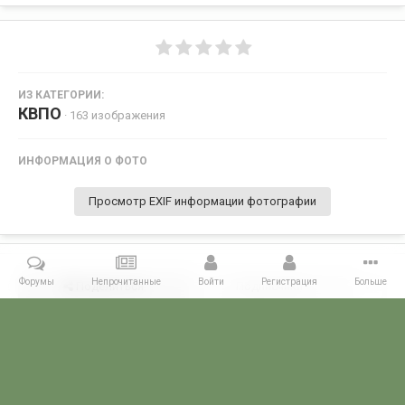
ИЗ КАТЕГОРИИ:
КВПО
· 163 изображения
ИНФОРМАЦИЯ О ФОТО
Просмотр EXIF информации фотографии
Форумы
Непрочитанные
Войти
Регистрация
Больше
Поделиться
Подписчики
0
Комментариев нет
Главная
Галерея
СЛУЖБА В ГОРЯЧИХ ТОЧКАХ
Служба в ДРА