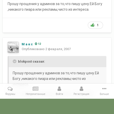
Прошу прощения у админов за то,что пишу цену.Ей Богу
,никакого пиара или рекламы,чисто из интереса.
1
М а к с
12
Опубликовано
2 февраля, 2007
blokpost сказал:
Прошу прощения у админов за то,что пишу цену.Ей
Богу ,никакого пиара или рекламы,чисто из
интереса.
Цена 1-комнатной квартиры в Москве, в Бирюлево.
Форумы
Непрочитанные
Войти
Регистрация
Больше
площадью 33 кв. метра.."санузел раздельный, дом
кирпичный..." В.Цой группа Кино