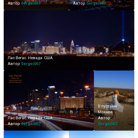
Автор
Sergei007
Автор
Sergei007
Лас Вегас. Невада. США.
Автор
Sergei007
В пустыне
Мохаве.
Лас Вегас. Невада. США.
Автор
Автор
Sergei007
Sergei007