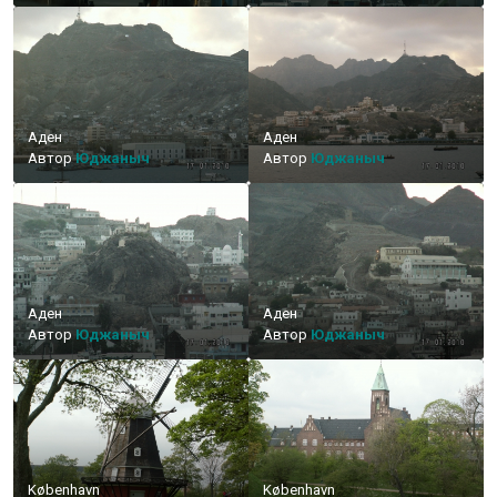
Аден
Аден
Автор
Юджаныч
Автор
Юджаныч
Аден
Аден
Автор
Юджаныч
Автор
Юджаныч
København
København