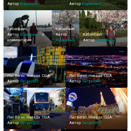
Автор
Юджаныч
Автор
Юджаныч
København
København
Автор
Юджаныч
·
3
Автор
København
комментария
Юджаныч
Автор
Юджаныч
Лас Вегас. Невада. США.
Лас Вегас. Невада. США.
Автор
Sergei007
Автор
Sergei007
Лас Вегас. Невада. США.
Лас Вегас. Невада. США.
Автор
Sergei007
Автор
Sergei007