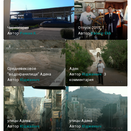
Черногория
Отпуск-2015_1
Автор
Роман К.
Автор
Valery-Ekb
Средневековое
Аден
"водохранилище" Адена
Автор
Юджаныч
·
3
Автор
Юджаныч
комментария
улицы Адена
улицы Адена
Автор
Юджаныч
Автор
Юджаныч