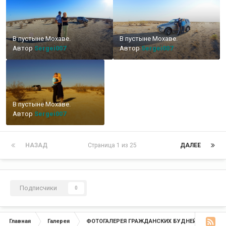
В пустыне Мохаве.
В пустыне Мохаве.
Автор
Sergei007
Автор
Sergei007
В пустыне Мохаве.
Автор
Sergei007
НАЗАД
Страница 1 из 25
ДАЛЕЕ
Подписчики
0
Главная
Галерея
ФОТОГАЛЕРЕЯ ГРАЖДАНСКИХ БУДНЕЙ
Путе