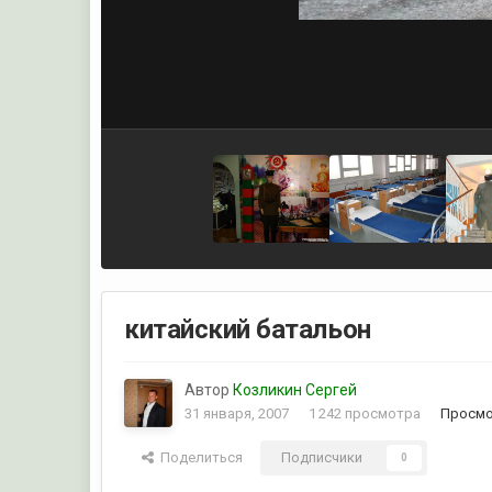
китайский батальон
Автор
Козликин Сергей
31 января, 2007
1 242 просмотра
Просмо
Поделиться
Подписчики
0