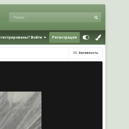
егистрированы? Войти
Регистрация
Активность