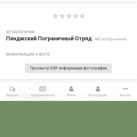
ИЗ КАТЕГОРИИ:
Пянджский Пограничный Отряд
· 482 изображения
ИНФОРМАЦИЯ О ФОТО
Просмотр EXIF информации фотографии
Форумы
Непрочитанные
Войти
Регистрация
Больше
Поделиться
Подписчики
0
Комментариев нет
Главная
Галерея
ПОГРАНГАЛЕРЕЯ
КСАПО
Пянджский По