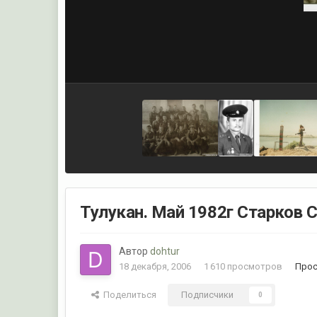
Тулукан. Май 1982г Старков Се
Автор
dohtur
18 декабря, 2006
1 610 просмотров
Прос
Поделиться
Подписчики
0