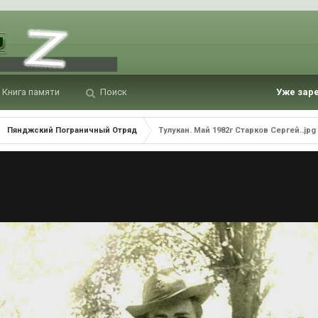
Книга памяти
Поиск
Уже зар
Пянджский Пограничный Отряд
Тулукан. Май 1982г Старков Сергей..jpg