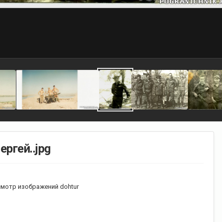
ргей..jpg
мотр изображений dohtur