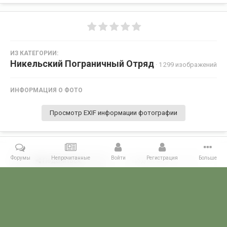
ИЗ КАТЕГОРИИ:
Никельский Пограничный Отряд
· 1 299 изображений
ИНФОРМАЦИЯ О ФОТО
Просмотр EXIF информации фотографии
Форумы
Непрочитанные
Войти
Регистрация
Больше
Поделиться
Подписчики
0
Комментариев нет
Главная
Галерея
ПОГРАНГАЛЕРЕЯ
КСЗПО
Никельский П