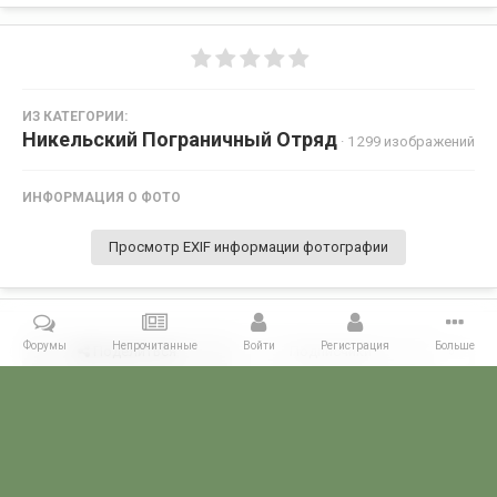
ИЗ КАТЕГОРИИ:
Никельский Пограничный Отряд
· 1 299 изображений
ИНФОРМАЦИЯ О ФОТО
Просмотр EXIF информации фотографии
Форумы
Непрочитанные
Войти
Регистрация
Больше
Поделиться
Подписчики
0
Комментариев нет
Главная
Галерея
ПОГРАНГАЛЕРЕЯ
КСЗПО
Никельский П