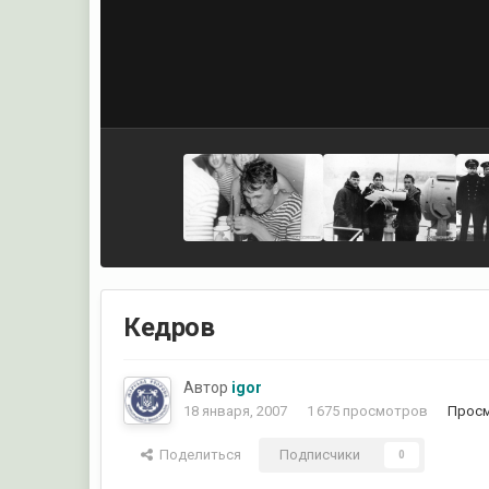
Кедров
Автор
igor
18 января, 2007
1 675 просмотров
Просм
Поделиться
Подписчики
0