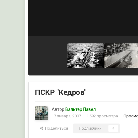
ПСКР "Кедров"
Автор
Вальтер Павел
17 января, 2007
1 592 просмотра
Просмо
Поделиться
Подписчики
0