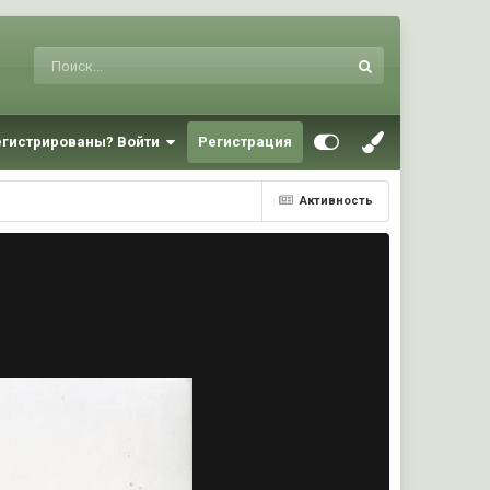
егистрированы? Войти
Регистрация
Активность