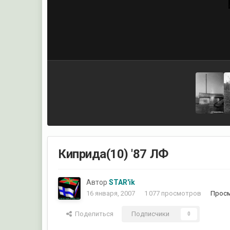
Киприда(10) '87 ЛФ
Автор
STAR'ik
16 января, 2007
1 077 просмотров
Просм
Поделиться
Подписчики
0