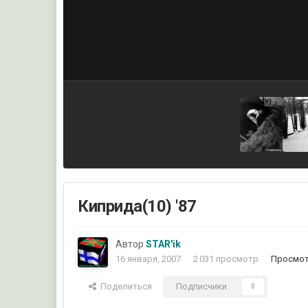
Киприда(10) '87
Автор
STAR'ik
16 января, 2007
2 031 просмотр
Просмот
Поделиться
Подписчики
0