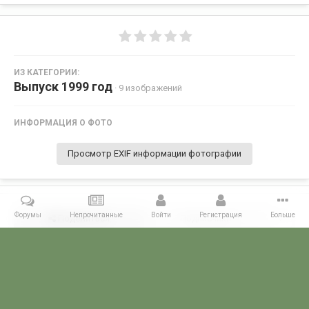
ИЗ КАТЕГОРИИ:
Выпуск 1999 год
· 9 изображений
ИНФОРМАЦИЯ О ФОТО
Просмотр EXIF информации фотографии
Форумы
Непрочитанные
Войти
Регистрация
Больше
Поделиться
Подписчики
0
Комментариев нет
Главная
Галерея
ПОГРАНГАЛЕРЕЯ
Голицынское ВПВПКУ КГБ С