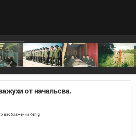
ажухи от начальсва.
р изображений Kenig