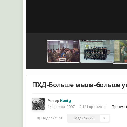
ПХД-Больше мыла-больше ув
Автор
Kenig
14 января, 2007
2 141 просмотр
Просмот
Поделиться
Подписчики
0