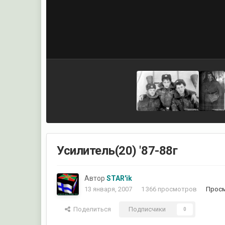
Усилитель(20) '87-88г
Автор
STAR'ik
13 января, 2007
1 366 просмотров
Просм
Поделиться
Подписчики
0