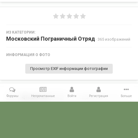
ИЗ КАТЕГОРИИ:
Московский Пограничный Отряд
· 365 изображений
ИНФОРМАЦИЯ О ФОТО
Просмотр EXIF информации фотографии
Форумы
Непрочитанные
Войти
Регистрация
Больше
Поделиться
Подписчики
0
Комментариев нет
Главная
Галерея
ПОГРАНГАЛЕРЕЯ
КСАПО
Московский П