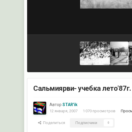
Сальмиярви- учебка лето'87г.
Автор
STAR'ik
12 января, 2007
1 070 просмотров
Просм
Поделиться
Подписчики
0