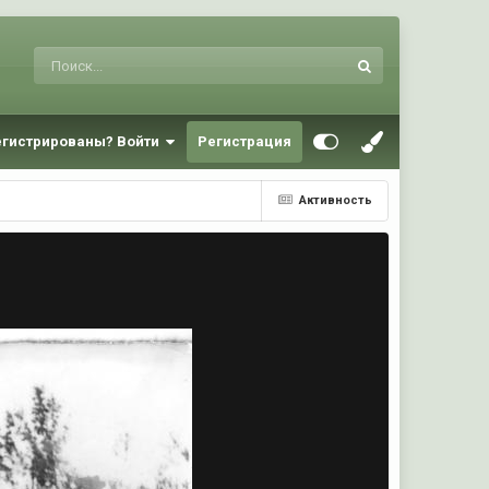
егистрированы? Войти
Регистрация
Активность