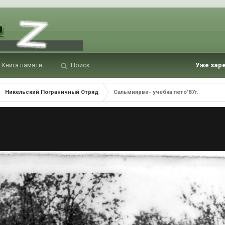
Книга памяти
Поиск
Уже зар
Никельский Пограничный Отряд
Сальмиярви- учебка лето'87г.