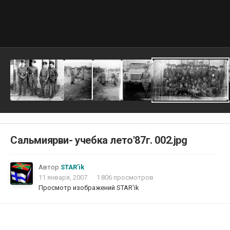
Сальмиярви- учебка лето'87г. 002.jpg
Автор
STAR'ik
11 января, 2007
1 806 просмотров
Просмотр изображений STAR'ik