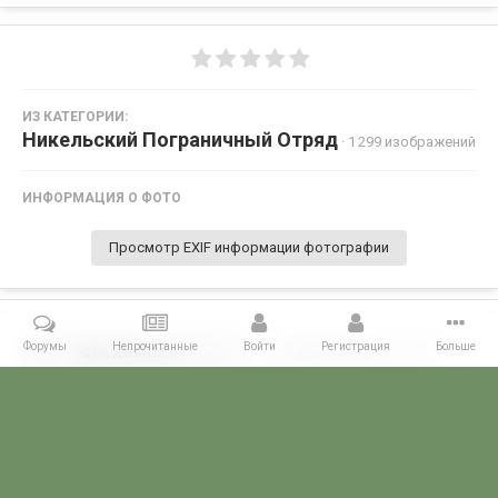
ИЗ КАТЕГОРИИ:
Никельский Пограничный Отряд
· 1 299 изображений
ИНФОРМАЦИЯ О ФОТО
Просмотр EXIF информации фотографии
Форумы
Непрочитанные
Войти
Регистрация
Больше
Поделиться
Подписчики
0
Комментариев нет
Главная
Галерея
ПОГРАНГАЛЕРЕЯ
КСЗПО
Никельский П