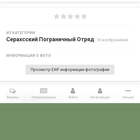
ИЗ КАТЕГОРИИ:
Серахсский Пограничный Отряд
· 55 изображений
ИНФОРМАЦИЯ О ФОТО
Просмотр EXIF информации фотографии
Форумы
Непрочитанные
Войти
Регистрация
Больше
Поделиться
Подписчики
0
Комментариев нет
Главная
Галерея
ПОГРАНГАЛЕРЕЯ
КСАПО
Серахсский П