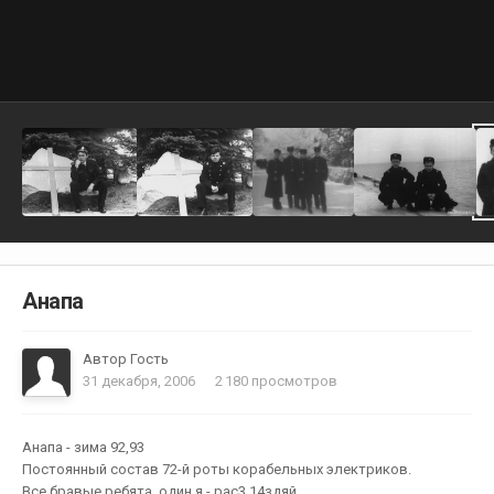
Анапа
Автор Гость
31 декабря, 2006
2 180 просмотров
Анапа - зима 92,93
Постоянный состав 72-й роты корабельных электриков.
Все бравые ребята, один я - рас3.14здяй...