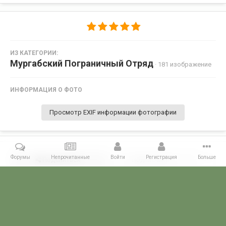
ИЗ КАТЕГОРИИ:
Мургабский Пограничный Отряд
· 181 изображение
ИНФОРМАЦИЯ О ФОТО
Просмотр EXIF информации фотографии
Форумы
Непрочитанные
Войти
Регистрация
Больше
Поделиться
Подписчики
0
Комментариев нет
Главная
Галерея
ПОГРАНГАЛЕРЕЯ
КВПО
Мургабский По