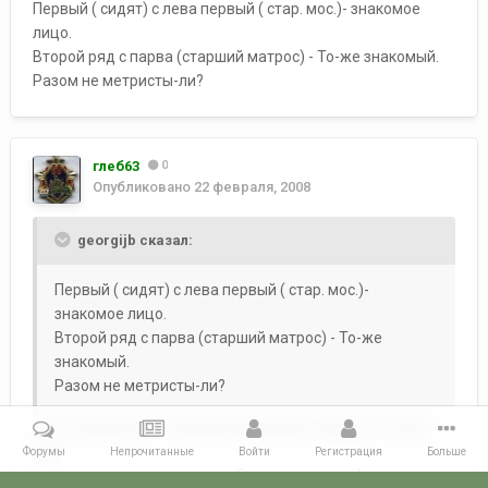
Первый ( сидят) с лева первый ( стар. мос.)- знакомое
лицо.
Второй ряд с парва (старший матрос) - То-же знакомый.
Разом не метристы-ли?
глеб63
0
Опубликовано
22 февраля, 2008
georgijb сказал:
Первый ( сидят) с лева первый ( стар. мос.)-
знакомое лицо.
Второй ряд с парва (старший матрос) - То-же
знакомый.
Разом не метристы-ли?
Это штурманские, первый ряд Валера Рудаков, второй
ряд
Форумы
Непрочитанные
Войти
Регистрация
Больше
не помню, он у нас не долго был, вроде с грифа пришел.