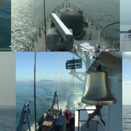
aleksei_kachanin
aleksei_kachanin