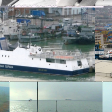
Альберт Т.В.
Щ