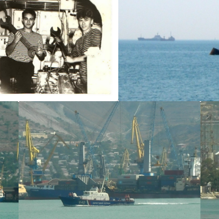
А660
А660