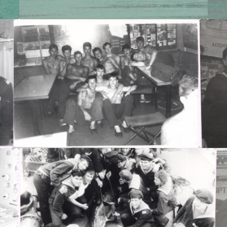
А660
Альберт Т.В.