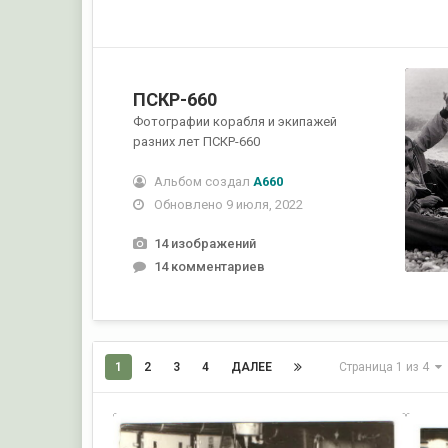
ПСКР-660
Фотографии корабля и экипажей
разних лет ПСКР-660
Альбом создал
А660
Обновлено
9 июля, 2022
14 изображений
14 комментариев
1
2
3
4
ДАЛЕЕ
Страница 1 из 4