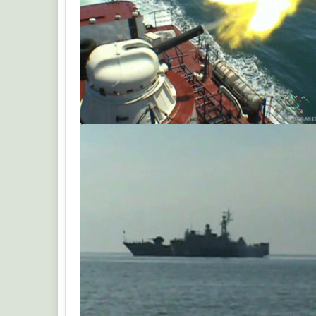
aleksei_kachanin
aleksei_kachanin