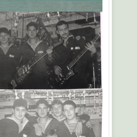
А660
Альберт Т.В.