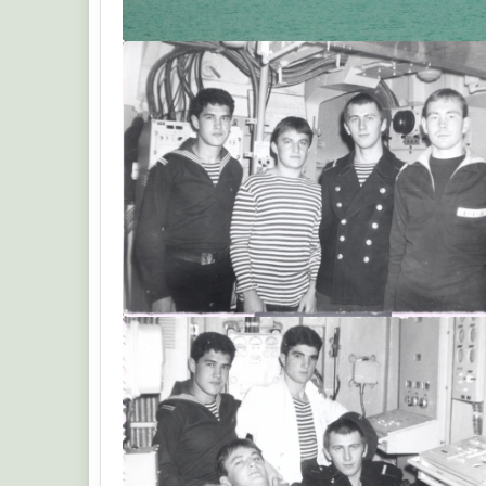
А660
Альберт Т.В.