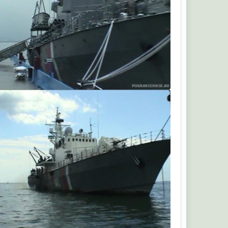
aleksei_kachanin
aleksei_kachanin