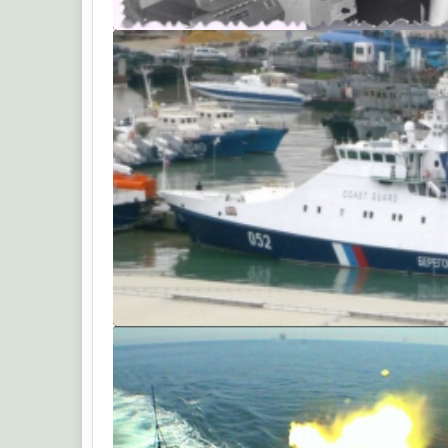
Альберт Т.В.
Щур