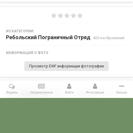
ИЗ КАТЕГОРИИ:
Ребольский Пограничный Отряд
· 405 изображений
ИНФОРМАЦИЯ О ФОТО
Просмотр EXIF информации фотографии
Форумы
Непрочитанные
Войти
Регистрация
Больше
Поделиться
Подписчики
0
Комментариев нет
Главная
Галерея
ПОГРАНГАЛЕРЕЯ
КСЗПО
Ребольский П