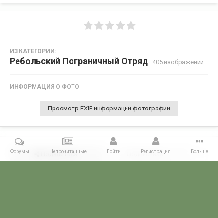
ИЗ КАТЕГОРИИ:
Ребольский Пограничный Отряд
· 405 изображений
ИНФОРМАЦИЯ О ФОТО
Просмотр EXIF информации фотографии
Форумы
Непрочитанные
Войти
Регистрация
Больше
Поделиться
Подписчики
0
Комментариев нет
Главная
Галерея
ПОГРАНГАЛЕРЕЯ
КСЗПО
Ребольский П