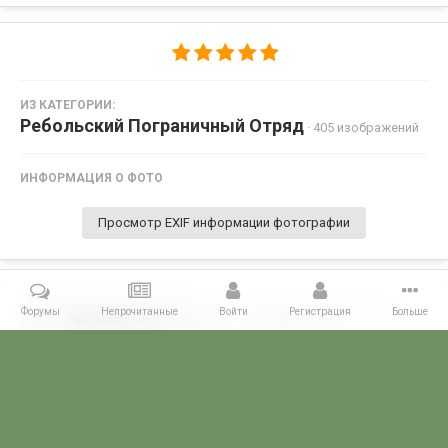
ИЗ КАТЕГОРИИ:
Ребольский Пограничный Отряд
· 405 изображений
ИНФОРМАЦИЯ О ФОТО
Просмотр EXIF информации фотографии
Форумы
Непрочитанные
Войти
Регистрация
Больше
Поделиться
Подписчики
0
Комментариев нет
Главная
Галерея
ПОГРАНГАЛЕРЕЯ
КСЗПО
Ребольский П