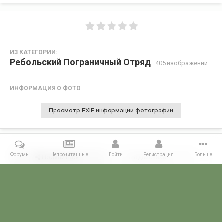
ИЗ КАТЕГОРИИ:
Ребольский Пограничный Отряд
· 405 изображений
ИНФОРМАЦИЯ О ФОТО
Просмотр EXIF информации фотографии
Форумы
Непрочитанные
Войти
Регистрация
Больше
Поделиться
Подписчики
0
Комментариев нет
Главная
Галерея
ПОГРАНГАЛЕРЕЯ
КСЗПО
Ребольский П