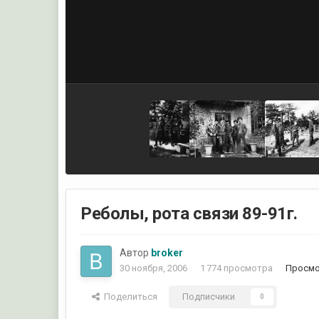
Реболы, рота связи 89-91г.
Автор
broker
30 ноября, 2006
1 774 просмотра
Просмо
Поделиться
Подписчики
0