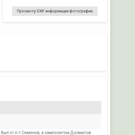
Просмотр EXIF информации фотографии
о был ст.л-т Семенов, а замполитом Долматов