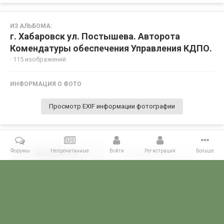
ИЗ АЛЬБОМА:
г. Хабаровск ул. Постышева. Авторота
Комендатуры обеспечения Управления КДПО.
· 115 изображений
ИНФОРМАЦИЯ О ФОТО
Просмотр EXIF информации фотографии
Форумы
Непрочитанные
Войти
Регистрация
Больше
Поделиться
Подписчики
0
Комментариев нет
Главная
Галерея
ПОГРАНГАЛЕРЕЯ
КДПО
г. Хабаровск 