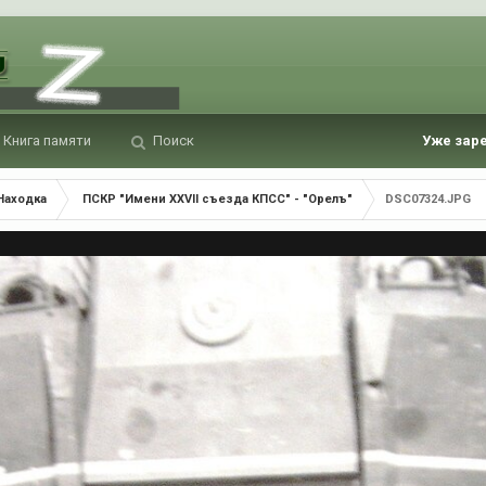
Книга памяти
Поиск
Уже зар
Находка
ПСКР "Имени XXVII съезда КПСС" - "Орелъ"
DSC07324.JPG