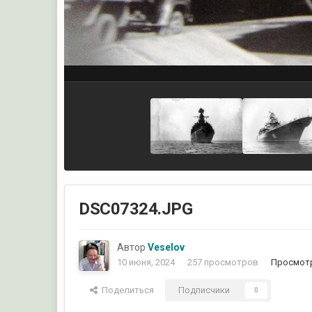
DSC07324.JPG
Автор
Veselov
10 июня, 2024
257 просмотров
Просмотр
Поделиться
Подписчики
0