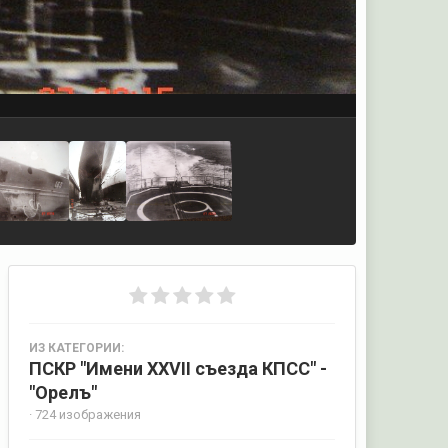
ИЗ КАТЕГОРИИ:
ПСКР "Имени XXVII съезда КПСС" -
"Орелъ"
· 724 изображения