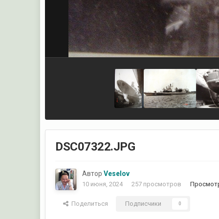
DSC07322.JPG
Автор
Veselov
10 июня, 2024
257 просмотров
Просмотр
Поделиться
Подписчики
0