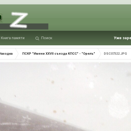
Книга памяти
Поиск
Уже зар
Находка
ПСКР "Имени XXVII съезда КПСС" - "Орелъ"
DSC07322.JPG