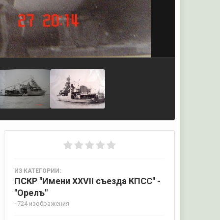
ИЗ КАТЕГОРИИ:
ПСКР "Имени XXVII съезда КПСС" -
"Орелъ"
· 724 изображения