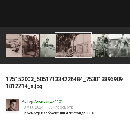
175152003_505171334226484_753013896909
1812214_n.jpg
Автор
Александр 1101
13 мая, 2024
631 просмотр
Просмотр изображений Александр 1101