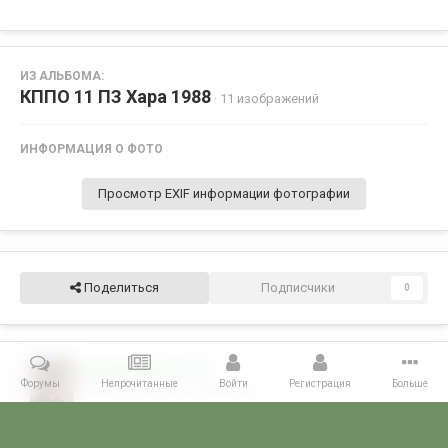
ИЗ АЛЬБОМА:
КППО 11 ПЗ Хара 1988
· 11 изображений
ИНФОРМАЦИЯ О ФОТО
Просмотр EXIF информации фотографии
Поделиться
Подписчики
0
Александр 1101
1
Форумы
Непрочитанные
Войти
Регистрация
Больше
Опубликовано
13 мая, 2024
11 ПЗ Хара