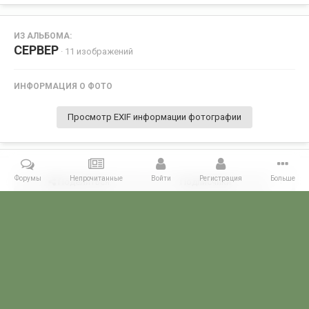
ИЗ АЛЬБОМА:
СЕРВЕР
· 11 изображений
ИНФОРМАЦИЯ О ФОТО
Просмотр EXIF информации фотографии
Форумы
Непрочитанные
Войти
Регистрация
Больше
Поделиться
Подписчики
1
Комментариев нет
Главная
Галерея
Пользовательские альбомы
СЕРВЕР
0
POGRANICHNIK.ru