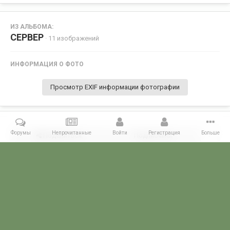
ИЗ АЛЬБОМА:
СЕРВЕР
· 11 изображений
ИНФОРМАЦИЯ О ФОТО
Просмотр EXIF информации фотографии
Форумы
Непрочитанные
Войти
Регистрация
Больше
Поделиться
Подписчики
1
Комментариев нет
Главная
Галерея
Пользовательские альбомы
СЕРВЕР
0
POGRANICHNIK.ru