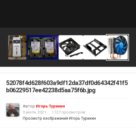
52078f4d628f603a9df12da37df0d64342f41f5
b06229517ee42238d5aa75f6b.jpg
Автор
Игорь Турикин
3 июля, 2021
1 127 просмотров
Просмотр изображений Игорь Турикин