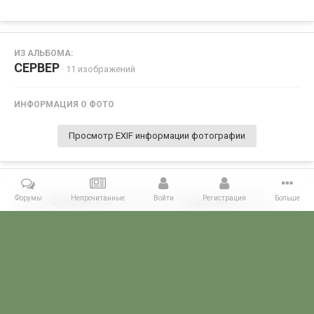
ИЗ АЛЬБОМА:
СЕРВЕР
· 11 изображений
ИНФОРМАЦИЯ О ФОТО
Просмотр EXIF информации фотографии
Форумы
Непрочитанные
Войти
Регистрация
Больше
Поделиться
Подписчики
1
Комментариев нет
Главная
Галерея
Пользовательские альбомы
СЕРВЕР
5