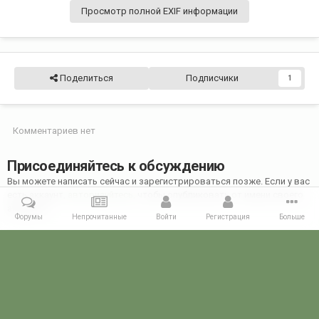
Просмотр полной EXIF информации
Поделиться
Подписчики
1
Комментариев нет
Присоединяйтесь к обсуждению
Вы можете написать сейчас и зарегистрироваться позже. Если у вас
есть аккаунт,
авторизуйтесь
, чтобы опубликовать от имени своего
аккаунта.
Форумы
Непрочитанные
Войти
Регистрация
Больше
Добавить комментарий...
Главная
Галерея
28 МАЯ - ДЕНЬ ПОГРАНИЧНИКА!
28 мая 2021