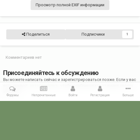
Просмотр полной EXIF информации
Поделиться
Подписчики
1
Комментариев нет
Присоединяйтесь к обсуждению
Вы можете написать сейчас и зарегистрироваться позже. Если у вас
есть аккаунт,
авторизуйтесь
, чтобы опубликовать от имени своего
аккаунта.
Форумы
Непрочитанные
Войти
Регистрация
Больше
Добавить комментарий...
Главная
Галерея
28 МАЯ - ДЕНЬ ПОГРАНИЧНИКА!
28 мая 2021